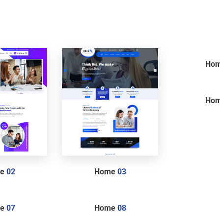
Ho
Ho
me
02
Home
03
me
07
Home
08