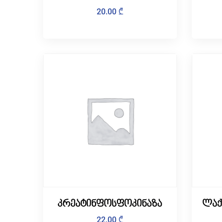
20.00
₾
კრეატინფოსფოკინაზა
ლაქ
22.00
₾