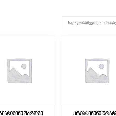
ნაგულისხმევი დახარისხ
რეატინინი შარდში
კრეატინინი შრატ