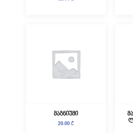
მაგნიუმი
მ
ლ
20.00
₾