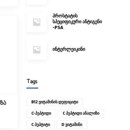
პროსტატის
სპეციფიკური ანტიგენი
-PSA
ინტერლეიკინი
Tags
B12 Ვიტამინის Დეფიციტი
აზა
C-Პეპტიდი
C Პეპტიდი Ანალიზი
C Პეპტიტი
D Ვიტამინი