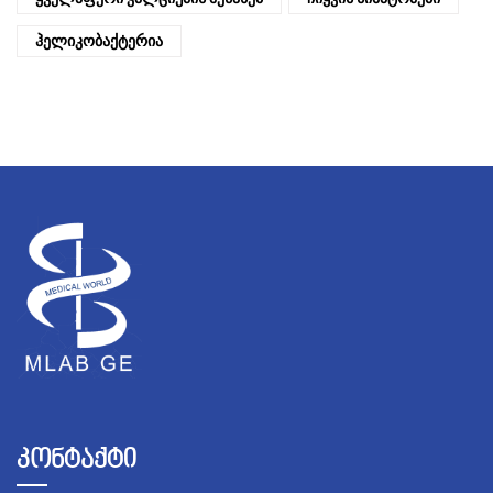
Ჰელიკობაქტერია
კონტაქტი